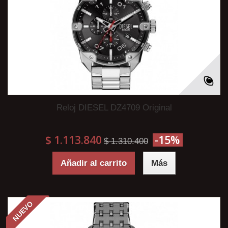
Reloj DIESEL DZ4709 Original
$ 1.113.840
-15%
$ 1.310.400
Añadir al carrito
Más
NUEVO