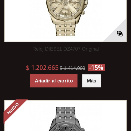
Reloj DIESEL DZ4707 Original
$ 1.202.665
-15%
$ 1.414.900
Añadir al carrito
Más
NUEVO