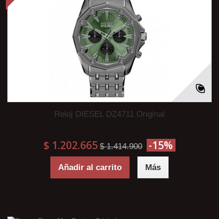
Reloj DIESEL DZ4711 Original
$ 1.202.665
-15%
$ 1.414.900
Añadir al carrito
Más