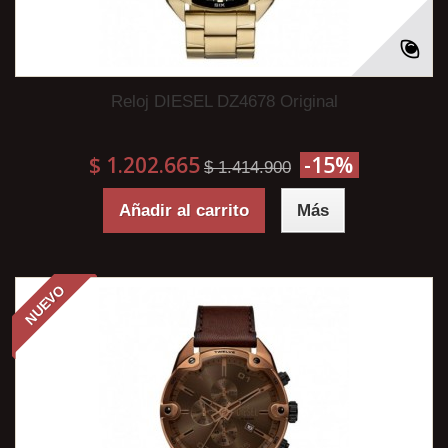
Reloj DIESEL DZ4678 Original
$ 1.202.665
-15%
$ 1.414.900
Añadir al carrito
Más
NUEVO