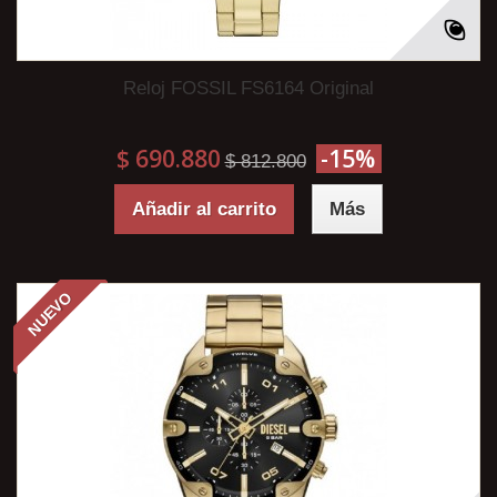
Reloj FOSSIL FS6164 Original
$ 690.880
-15%
$ 812.800
Añadir al carrito
Más
NUEVO