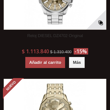
Reloj DIESEL DZ4702 Original
$ 1.113.840
-15%
$ 1.310.400
Añadir al carrito
Más
NUEVO