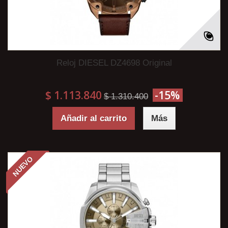
Reloj DIESEL DZ4698 Original
$ 1.113.840
-15%
$ 1.310.400
Añadir al carrito
Más
NUEVO