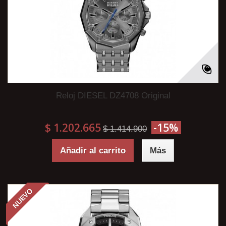
Reloj DIESEL DZ4708 Original
$ 1.202.665
-15%
$ 1.414.900
Añadir al carrito
Más
NUEVO