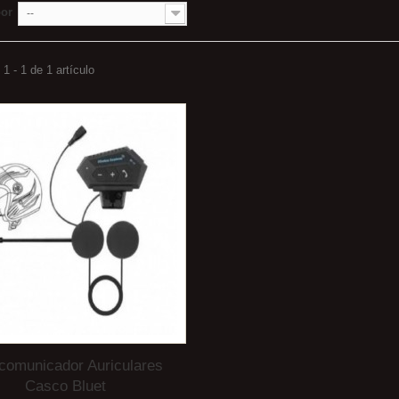
por
--
1 - 1 de 1 artículo
rcomunicador Auriculares
Casco Bluet