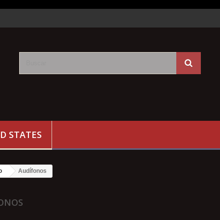
D STATES
o
Audífonos
FONOS