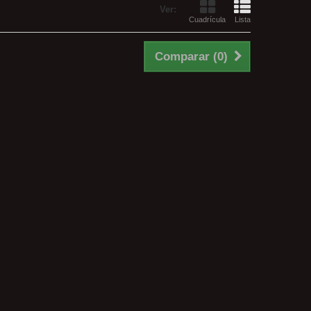
Ver:
Cuadrícula
Lista
Comparar (
0
)