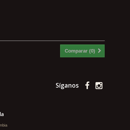
Comparar (
0
)
Síganos
da
mbia