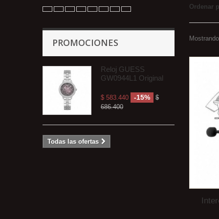
Ordenar 
Mostrando 
PROMOCIONES
Reloj GUESS
GW0944L1 Original
-15%
$ 583.440
$
686.400
Todas las ofertas
Inte