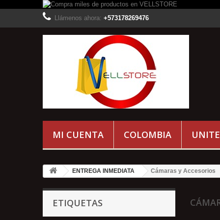
Llámenos ahora:
+573178269476
MI CUENTA
COLOMBIA
UNITE
ENTREGA INMEDIATA
Cámaras y Accesorios
CÁMAR
ETIQUETAS