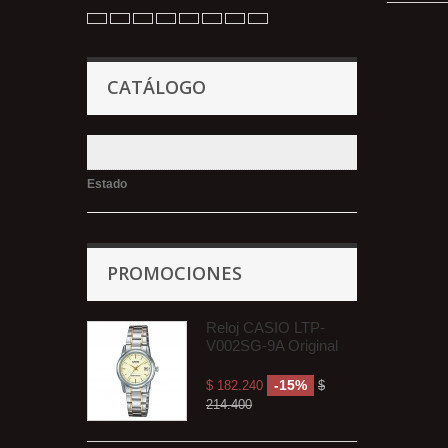
CATÁLOGO
Estado
PROMOCIONES
Reloj CASIO LTP-
V002SG-9A Original
-15%
$ 182.240
$
214.400