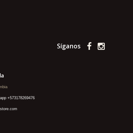
Síganos
da
mbia
sapp +573178269476
lstore.com