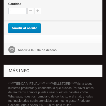
Cantidad
Añadir al carrito
Añadir a la lista de deseos
MÁS INFO
*****TIENDA VIRTUAL***** *****VELLSTORE*****Visita todos
nuestros productos y encuentra lo que buscas.Por favor antes
de realizar tu compra puedes usar nuestros canales como
Whatsapp, nuestros formulario de contacto, o el chat, y todas
tus inquietudes serán atendidas con mucho gusto.Producto:
Cacharel Anaïs Anaïs EDT 100 ml para mujer