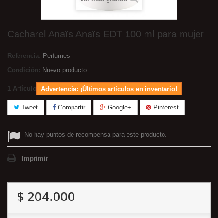
Cacharel Anaïs Anaïs EDT 100 ml para mujer
Referencia:
Perfumes
Condición:
Nuevo producto
1
Artículo
Advertencia: ¡Últimos artículos en inventario!
Tweet
Compartir
Google+
Pinterest
No hay puntos de recompensa para este producto.
Imprimir
$ 204.000