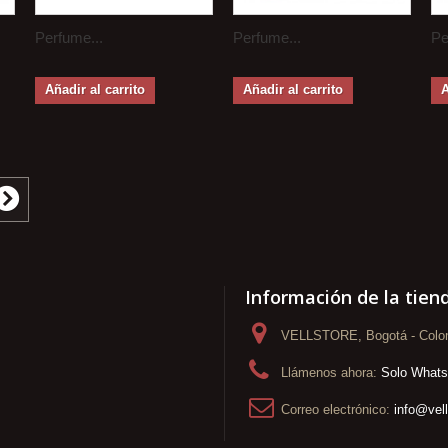
Perfume...
Perfume...
Pe
Añadir al carrito
Añadir al carrito
A
Información de la tien
VELLSTORE, Bogotá - Colo
Llámenos ahora:
Solo What
Correo electrónico:
info@vel