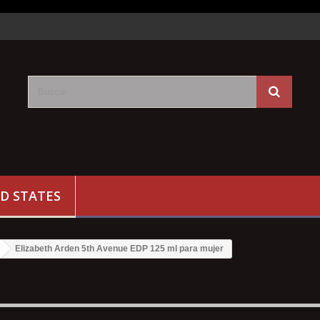
D STATES
Elizabeth Arden 5th Avenue EDP 125 ml para mujer