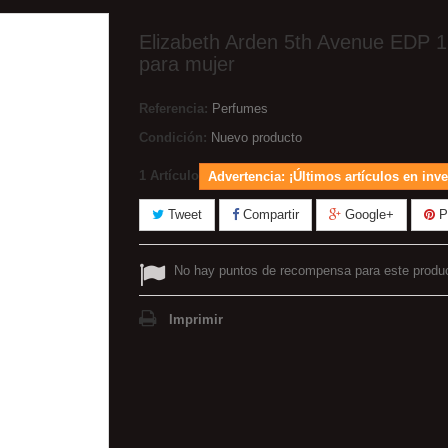
Elizabeth Arden 5th Avenue EDP 1
para mujer
Referencia:
Perfumes
Condición:
Nuevo producto
1
Artículo
Advertencia: ¡Últimos artículos en inve
Tweet
Compartir
Google+
Pi
No hay puntos de recompensa para este produ
Imprimir