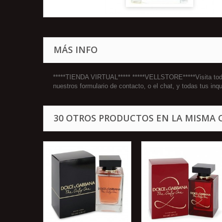
MÁS INFO
*****TIENDA VIRTUAL***** *****VELLSTORE*****Visita todo
nuestros formulario de contacto, o el chat, y todas tus 
30 OTROS PRODUCTOS EN LA MISMA 