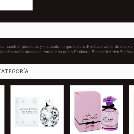
s nuestros productos y encuentra lo que buscas.Por favor antes de realiza
inquietudes serán atendidas con mucho gusto.Producto: Elizabeth Arden 5th A
CATEGORÍA: