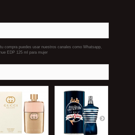
r tu compra puedes usar nuestros canales como Whatsapp,
venue EDP 125 ml para mujer