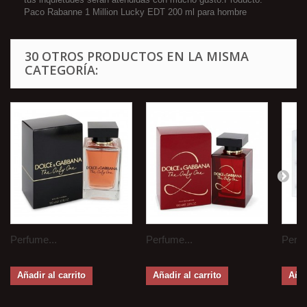
Paco Rabanne 1 Million Lucky EDT 200 ml para hombre
30 OTROS PRODUCTOS EN LA MISMA
CATEGORÍA:
Perfume...
Perfume...
Perfu
Añadir al carrito
Añadir al carrito
Añad