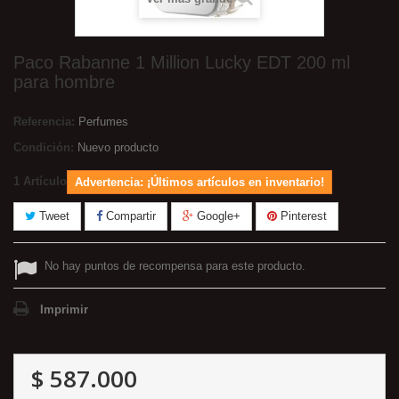
Paco Rabanne 1 Million Lucky EDT 200 ml
para hombre
Referencia:
Perfumes
Condición:
Nuevo producto
1
Artículo
Advertencia: ¡Últimos artículos en inventario!
Tweet
Compartir
Google+
Pinterest
No hay puntos de recompensa para este producto.
Imprimir
$ 587.000