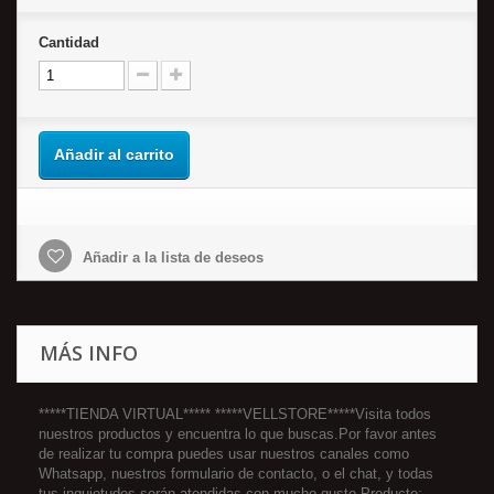
Cantidad
Añadir al carrito
Añadir a la lista de deseos
MÁS INFO
*****TIENDA VIRTUAL***** *****VELLSTORE*****Visita todos
nuestros productos y encuentra lo que buscas.Por favor antes
de realizar tu compra puedes usar nuestros canales como
Whatsapp, nuestros formulario de contacto, o el chat, y todas
tus inquietudes serán atendidas con mucho gusto.Producto: