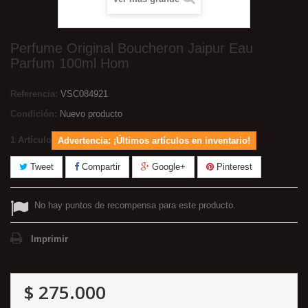
Perfume Original Boucheron Jaipur Eau
Parfum 100ml Hom
Referencia:
VSC084921
Condición:
Nuevo producto
1
Artículo
Advertencia: ¡Últimos artículos en inventario!
Tweet
Compartir
Google+
Pinterest
No hay puntos de recompensa para este producto.
Imprimir
$ 275.000