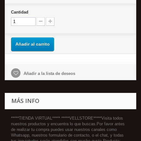
Cantidad
Añadir al carrito
Añadir a la lista de deseos
MÁS INFO
*****TIENDA VIRTUAL***** *****VELLSTORE*****Visita todos
nuestros productos y encuentra lo que buscas.Por favor antes
de realizar tu compra puedes usar nuestros canales como
Whatsapp, nuestros formulario de contacto, o el chat, y todas
tus inquietudes serán atendidas con mucho gusto.Producto: