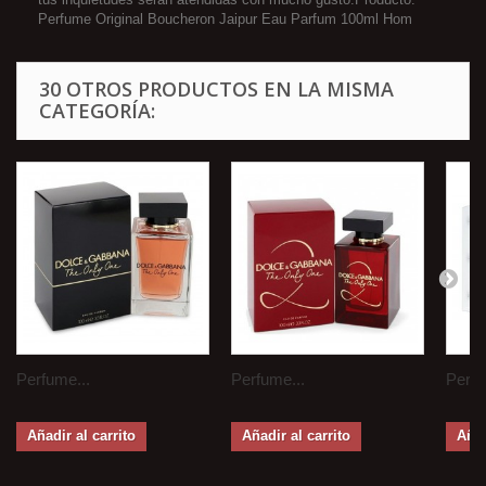
Perfume Original Boucheron Jaipur Eau Parfum 100ml Hom
30 OTROS PRODUCTOS EN LA MISMA
CATEGORÍA:
Perfume...
Perfume...
Perfu
Añadir al carrito
Añadir al carrito
Añad