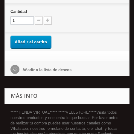
Cantidad
Añadir al carrito
Añadir a la lista de deseos
MÁS INFO
*****TIENDA VIRTUAL***** *****VELLSTORE*****Visita todos
nuestros productos y encuentra lo que buscas.Por favor antes
de realizar tu compra puedes usar nuestros canales como
Whatsapp, nuestros formulario de contacto, o el chat, y todas
tus inquietudes serán atendidas con mucho gusto.Producto: