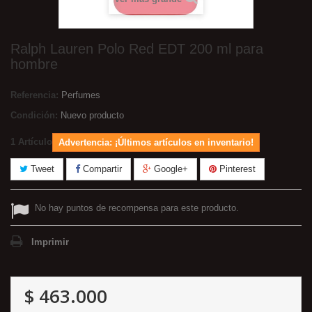
Ralph Lauren Polo Red EDT 200 ml para
hombre
Referencia:
Perfumes
Condición:
Nuevo producto
1
Artículo
Advertencia: ¡Últimos artículos en inventario!
Tweet
Compartir
Google+
Pinterest
No hay puntos de recompensa para este producto.
Imprimir
$ 463.000