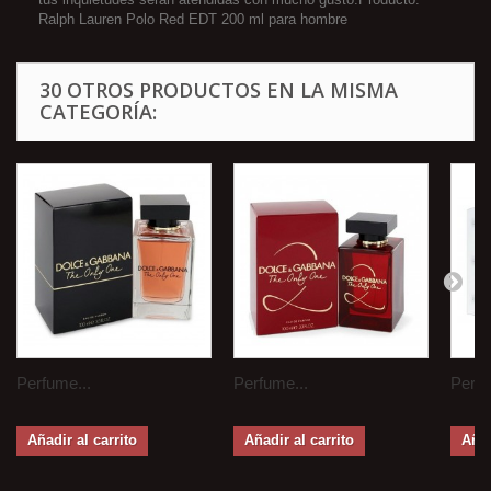
Ralph Lauren Polo Red EDT 200 ml para hombre
30 OTROS PRODUCTOS EN LA MISMA
CATEGORÍA:
Perfume...
Perfume...
Perfu
Añadir al carrito
Añadir al carrito
Añad