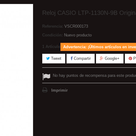
Reloj CASIO LTP-1130N-9B Origin
Referencia:
VSCR000173
Condición:
Nuevo producto
1
Artículo
Advertencia: ¡Últimos artículos en inve
Tweet
Compartir
Google+
Pi
No hay puntos de recompensa para este produ
Imprimir