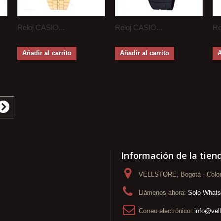
Reloj CASIO...
Reloj CASIO...
Re
Añadir al carrito
Añadir al carrito
A
Información de la tien
VELLSTORE, Bogotá - Colo
Llámenos ahora:
Solo What
Correo electrónico:
info@vel