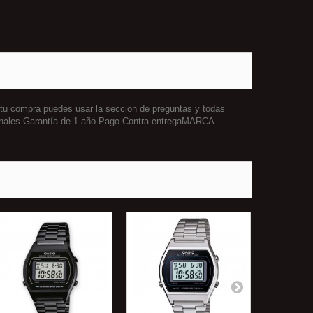
 tu compra puedes usar la seccion de preguntas y todas
ginales Garantía de 1 año Pago Contra entregaMARCA