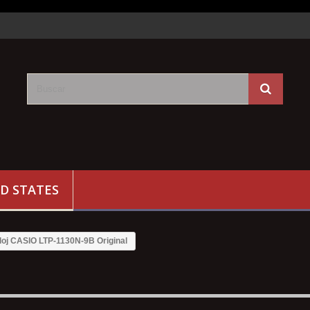
D STATES
loj CASIO LTP-1130N-9B Original