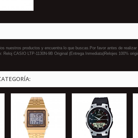
 nuestros productos y encuentra lo que buscas.Por favor antes de realizar
o: Reloj CASIO LTP-1130N-9B Original (Entrega Inmediata)Relojes 100% ori
CATEGORÍA: