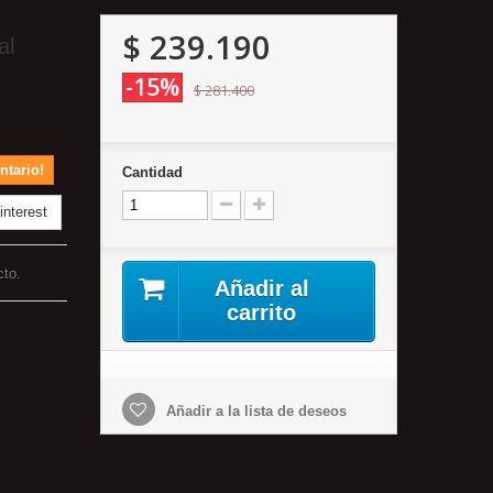
$ 239.190
al
-15%
$ 281.400
ntario!
Cantidad
nterest
cto.
Añadir al
carrito
Añadir a la lista de deseos