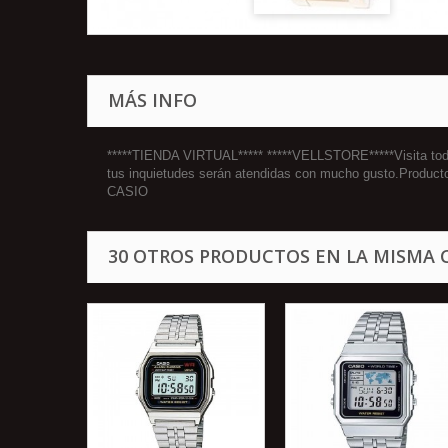
MÁS INFO
*****TIENDA VIRTUAL***** *****VELLSTORE*****Visita todos
tus inquietudes serán atendidas con mucho gusto.Product
CASIO
30 OTROS PRODUCTOS EN LA MISMA 