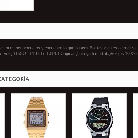
 nuestros productos y encuentra lo que buscas.Por favor antes de realizar
o: Reloj TISSOT T1166171104701 Original (Entrega Inmediata)Relojes 100% 
CATEGORÍA: