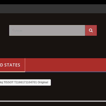
D STATES
loj TISSOT T1166171104701 Original