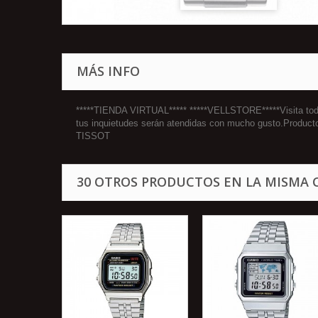
MÁS INFO
*****TIENDA VIRTUAL***** *****VELLSTORE*****Visita todos
tus inquietudes serán atendidas con mucho gusto.Product
TISSOT
30 OTROS PRODUCTOS EN LA MISMA 