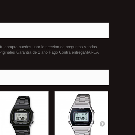
 tu compra puedes usar la seccion de preguntas y todas
originales Garantía de 1 año Pago Contra entregaMARCA