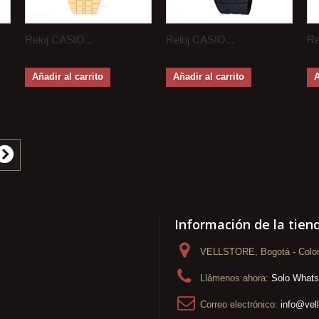
Reloj CASIO...
Reloj CASIO...
Re
Añadir al carrito
Añadir al carrito
A
Información de la tien
VELLSTORE, Bogotá - Colo
Llámenos ahora:
Solo What
Correo electrónico:
info@vel