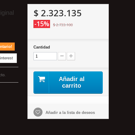
$ 2.323.135
ginal
-15%
$ 2.733.100
ntario!
Cantidad
nterest
cto.
Añadir al
carrito
Añadir a la lista de deseos