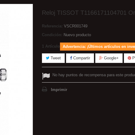
Reloj TISSOT T1166171104701 Ori
Referencia:
VSCR001749
Condición:
Nuevo producto
1
Artículo
Advertencia: ¡Últimos artículos en inve
Tweet
Compartir
Google+
Pi
No hay puntos de recompensa para este produ
Imprimir