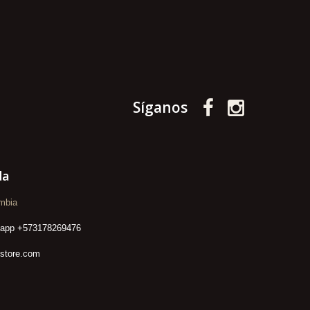
Síganos
da
mbia
sapp +573178269476
lstore.com