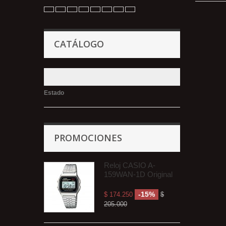
CATÁLOGO
Estado
PROMOCIONES
Reloj CASIO A-
159WAN-1D Original
-15%
$ 174.250
$
205.000