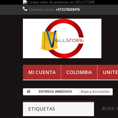
Llámenos ahora:
+573178269476
MI CUENTA
COLOMBIA
UNITE
ENTREGA INMEDIATA
Ropa y Accesorios
ROPA 
ETIQUETAS