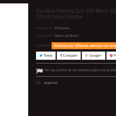
Carolina Herrera 212 VIP Black E
100 ml para hombre
Referencia:
Perfumes
Condición:
Nuevo producto
1
Artículo
Advertencia: ¡Últimos artículos en inve
Tweet
Compartir
Google+
Pi
No hay puntos de recompensa para este produ
Imprimir