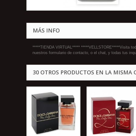
MÁS INFO
*****TIENDA VIRTUAL***** *****VELLSTORE*****Visita todo
nuestros formulario de contacto, o el chat, y todas tus 
30 OTROS PRODUCTOS EN LA MISMA 