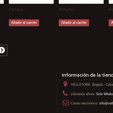
Perfume...
Perfume...
Pe
Añadir al carrito
Añadir al carrito
A
Información de la tien
VELLSTORE, Bogotá - Colo
Llámenos ahora:
Solo What
Correo electrónico:
info@vel