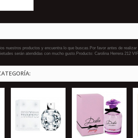
s nuestros productos y encuentra lo que buscas.Por favor antes de realiza
inquietudes serán atendidas con mucho gusto.Producto: Carolina Herrera 212 
CATEGORÍA: