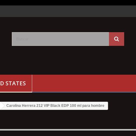
D STATES
Carolina Herrera 212 VIP Black EDP 100 ml para hombre