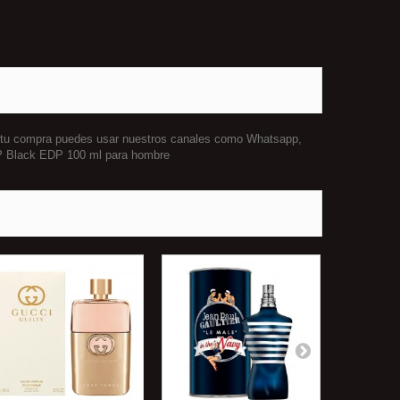
r tu compra puedes usar nuestros canales como Whatsapp,
VIP Black EDP 100 ml para hombre