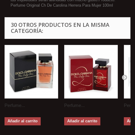
Perfume Original Ch De Carolina Herrera Para Mujer 100ml
30 OTROS PRODUCTOS EN LA MISMA
CATEGORÍA:
Perfume...
Perfume...
Perfu
Añadir al carrito
Añadir al carrito
Añad