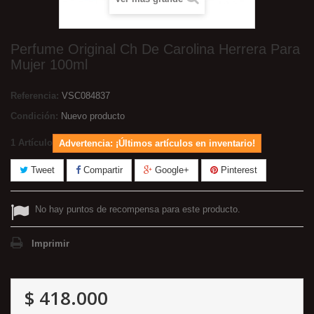
Perfume Original Ch De Carolina Herrera Para
Mujer 100ml
Referencia:
VSC084837
Condición:
Nuevo producto
1
Artículo
Advertencia: ¡Últimos artículos en inventario!
Tweet
Compartir
Google+
Pinterest
No hay puntos de recompensa para este producto.
Imprimir
$ 418.000