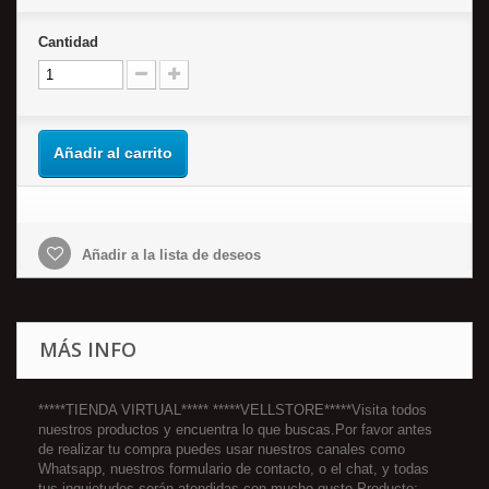
Cantidad
Añadir al carrito
Añadir a la lista de deseos
MÁS INFO
*****TIENDA VIRTUAL***** *****VELLSTORE*****Visita todos
nuestros productos y encuentra lo que buscas.Por favor antes
de realizar tu compra puedes usar nuestros canales como
Whatsapp, nuestros formulario de contacto, o el chat, y todas
tus inquietudes serán atendidas con mucho gusto.Producto: