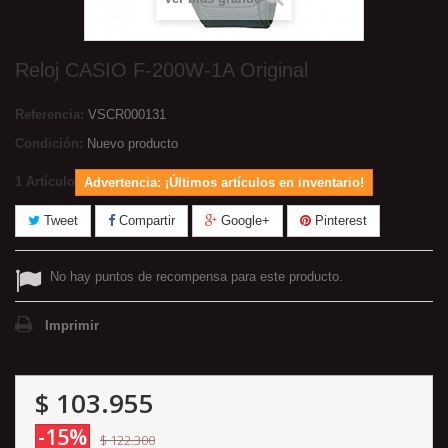
Reloj CASIO F-200W-1A Original
Referencia:
VSCR000131
Condición:
Nuevo producto
1
Artículo
Advertencia: ¡Últimos artículos en inventario!
Tweet
Compartir
Google+
Pinterest
No hay puntos de recompensa para este producto.
Imprimir
$ 103.955
-15%
$ 122.300