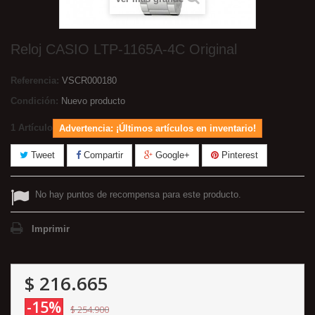
Reloj CASIO LTP-1165A-4C Original
Referencia:
VSCR000180
Condición:
Nuevo producto
1
Artículo
Advertencia: ¡Últimos artículos en inventario!
Tweet
Compartir
Google+
Pinterest
No hay puntos de recompensa para este producto.
Imprimir
$ 216.665
-15%
$ 254.900