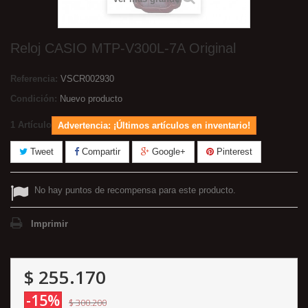
Reloj CASIO MTP-V300L-7A Original
Referencia:
VSCR002930
Condición:
Nuevo producto
1
Artículo
Advertencia: ¡Últimos artículos en inventario!
Tweet
Compartir
Google+
Pinterest
No hay puntos de recompensa para este producto.
Imprimir
$ 255.170
-15%
$ 300.200