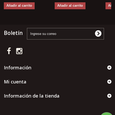
Añadir al carrito
Añadir al carrito
Añad
Boletín
Información
Mi cuenta
Información de la tienda