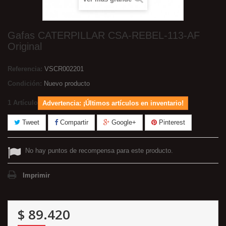
Gafas CATERPILLAR CSA-REBEL-113-AF
Original
Referencia:
VSCR002201
Condición:
Nuevo producto
1
Artículo
Advertencia: ¡Últimos artículos en inventario!
Tweet
Compartir
Google+
Pinterest
No hay puntos de recompensa para este producto.
Imprimir
$ 89.420