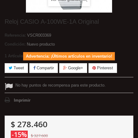
Reloj CASIO A-100WE-1A Original
Referencia:
VSCR003369
Condición:
Nuevo producto
1
Artículo
Advertencia: ¡Últimos artículos en inventario!
Tweet
Compartir
Google+
Pinterest
No hay puntos de recompensa para este producto.
Imprimir
$ 278.460
-15%
$ 327.600