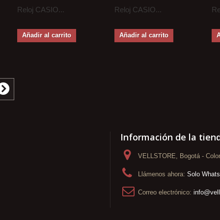
Reloj CASIO...
Reloj CASIO...
Re
Añadir al carrito
Añadir al carrito
A
Información de la tien
VELLSTORE, Bogotá - Colo
Llámenos ahora:
Solo What
Correo electrónico:
info@vel