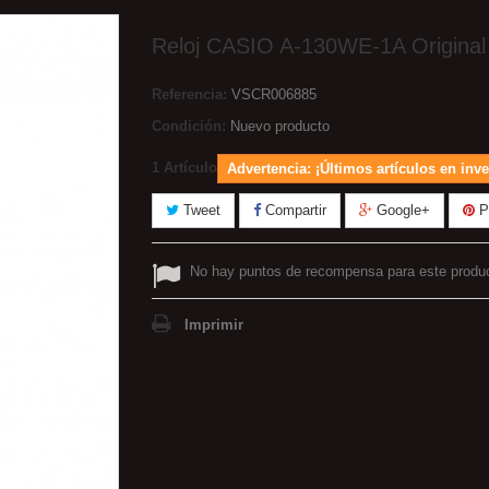
Reloj CASIO A-130WE-1A Original
Referencia:
VSCR006885
Condición:
Nuevo producto
1
Artículo
Advertencia: ¡Últimos artículos en inve
Tweet
Compartir
Google+
Pi
No hay puntos de recompensa para este produ
Imprimir