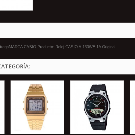
 entregaMARCA CASIO Producto: Reloj CASIO A-130WE-1A Original
CATEGORÍA: