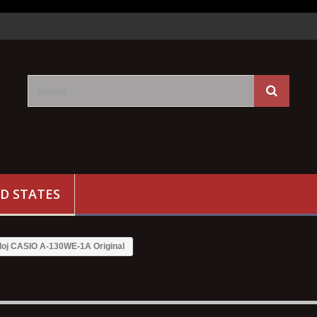
D STATES
loj CASIO A-130WE-1A Original