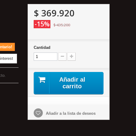
$ 369.920
-15%
$ 435.200
ntario!
Cantidad
nterest
cto.
Añadir al
carrito
Añadir a la lista de deseos