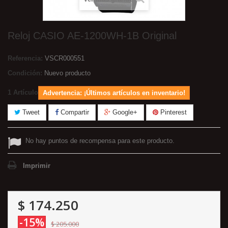
Reloj CASIO AE-1200WH-1B Original
Referencia:
VSCR000551
Condición:
Nuevo producto
1
Artículo
Advertencia: ¡Últimos artículos en inventario!
Tweet
Compartir
Google+
Pinterest
No hay puntos de recompensa para este producto.
Imprimir
$ 174.250
-15%
$ 205.000