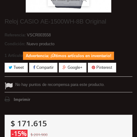
Reloj CASIO AE-1500WH-8B Original
Referencia:
VSCR003558
Condición:
Nuevo producto
1
Artículo
Advertencia: ¡Últimos artículos en inventario!
Tweet
Compartir
Google+
Pinterest
No hay puntos de recompensa para este producto.
Imprimir
$ 171.615
-15%
$ 201.900