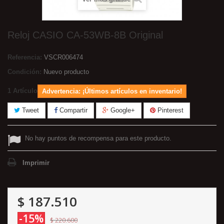
Reloj CASIO CA-53WB-8B Original
Referencia:
VSCR006474
Condición:
Nuevo producto
1
Artículo
Advertencia: ¡Últimos artículos en inventario!
Tweet
Compartir
Google+
Pinterest
No hay puntos de recompensa para este producto.
Imprimir
$ 187.510
-15%
$ 220.600