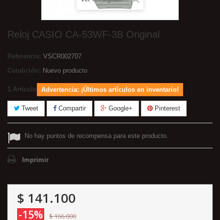
Reloj CASIO CA-53WF-3B Original
Referencia:
VSCR002707
Condición:
Nuevo producto
1
Artículo
Advertencia: ¡Últimos artículos en inventario!
Tweet
Compartir
Google+
Pinterest
No hay puntos de recompensa para este producto.
Imprimir
$ 141.100
-15%
$ 166.000