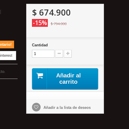
$ 674.900
l
-15%
$ 794.000
ntario!
Cantidad
nterest
cto.
Añadir al
carrito
Añadir a la lista de deseos