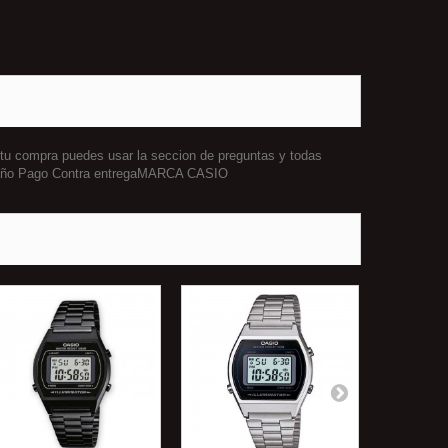
 tu compra puedes usar la seccion de preguntas y todas
 1 año Pago Contra entregaMARCA CASIO