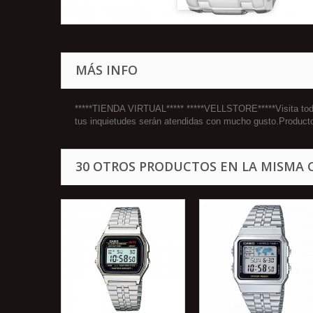
MÁS INFO
*****TIENDA VIRTUAL***** *****VELLSTORE*****Visita todos
tus inquietudes serán atendidas con mucho gusto.Produc
30 OTROS PRODUCTOS EN LA MISMA 