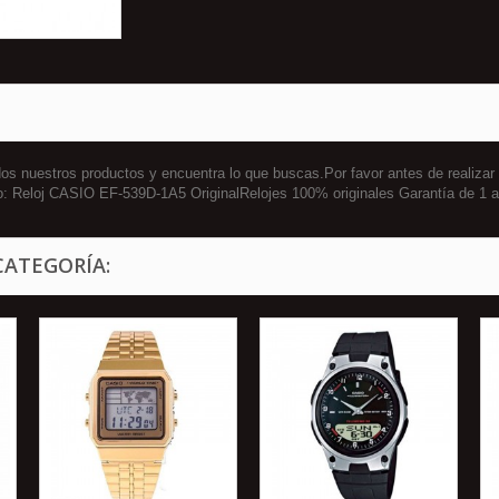
 nuestros productos y encuentra lo que buscas.Por favor antes de realizar
to: Reloj CASIO EF-539D-1A5 OriginalRelojes 100% originales Garantía de
CATEGORÍA: