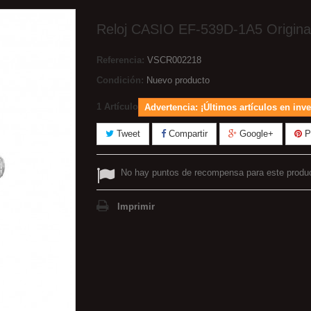
Reloj CASIO EF-539D-1A5 Origina
Referencia:
VSCR002218
Condición:
Nuevo producto
1
Artículo
Advertencia: ¡Últimos artículos en inve
Tweet
Compartir
Google+
Pi
No hay puntos de recompensa para este produ
Imprimir