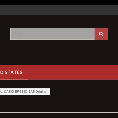
D STATES
loj CASIO EF-539D-1A5 Original