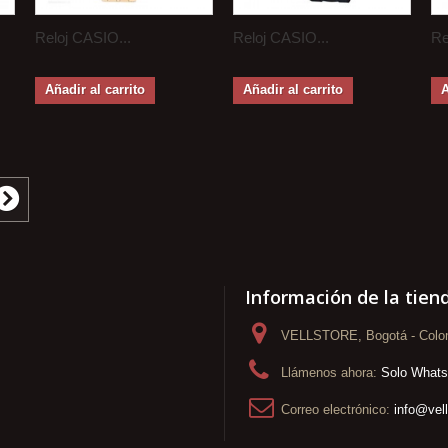
Reloj CASIO...
Reloj CASIO...
Re
Añadir al carrito
Añadir al carrito
A
Información de la tien
VELLSTORE, Bogotá - Colo
Llámenos ahora:
Solo What
Correo electrónico:
info@vel