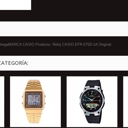
 entregaMARCA CASIO Producto: Reloj CASIO EFR-575D-1A Original
CATEGORÍA: