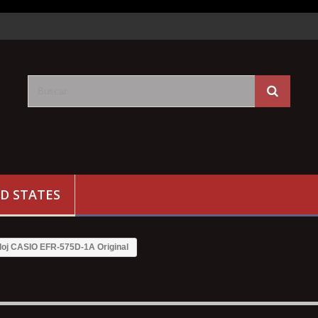
D STATES
loj CASIO EFR-575D-1A Original