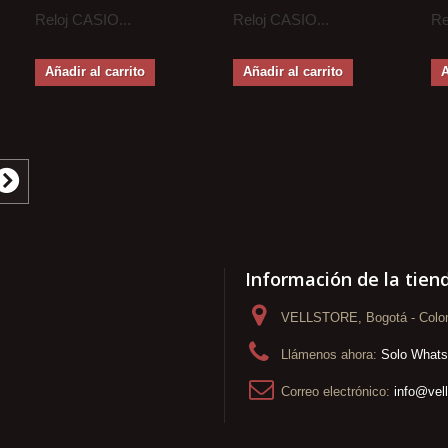
Reloj CASIO...
Reloj CASIO...
Re
Añadir al carrito
Añadir al carrito
A
Información de la tien
VELLSTORE, Bogotá - Colo
Llámenos ahora:
Solo What
Correo electrónico:
info@vel