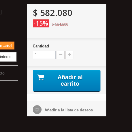
$ 582.080
l
-15%
$ 684.800
ntario!
Cantidad
nterest
cto.
Añadir al
carrito
Añadir a la lista de deseos