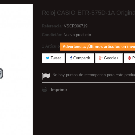
Reloj CASIO EFR-575D-1A Origina
Referencia:
VSCR006719
Condición:
Nuevo producto
1
Artículo
Advertencia: ¡Últimos artículos en inve
Tweet
Compartir
Google+
Pi
No hay puntos de recompensa para este produ
Imprimir