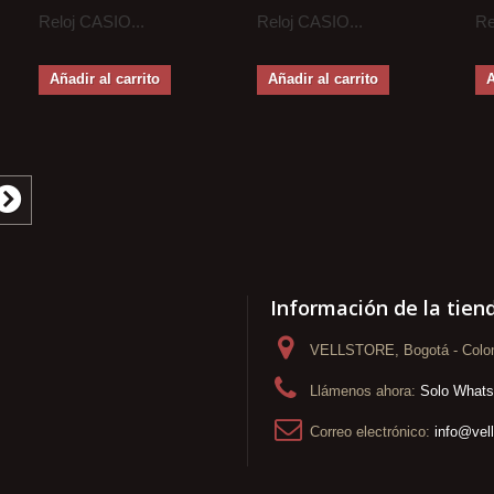
Reloj CASIO...
Reloj CASIO...
Re
Añadir al carrito
Añadir al carrito
A
Información de la tien
VELLSTORE, Bogotá - Colo
Llámenos ahora:
Solo What
Correo electrónico:
info@vel