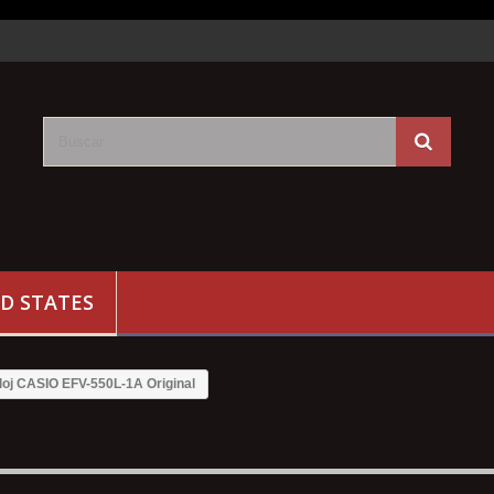
D STATES
loj CASIO EFV-550L-1A Original