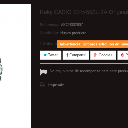
Reloj CASIO EFV-550L-1A Origina
Referencia:
VSCR002697
Condición:
Nuevo producto
1
Artículo
Advertencia: ¡Últimos artículos en inve
Tweet
Compartir
Google+
Pi
No hay puntos de recompensa para este produ
Imprimir