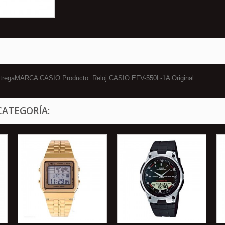
 entregaMARCA CASIO Producto: Reloj CASIO EFV-550L-1A Original
CATEGORÍA: