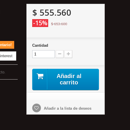
$ 555.560
l
-15%
$ 653.600
ntario!
Cantidad
nterest
cto.
Añadir al
carrito
Añadir a la lista de deseos