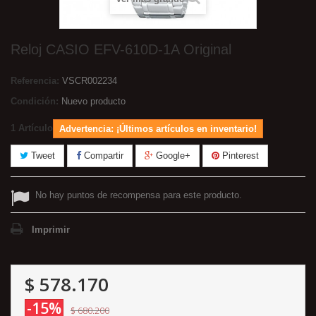
Reloj CASIO EFV-610D-1A Original
Referencia:
VSCR002234
Condición:
Nuevo producto
1
Artículo
Advertencia: ¡Últimos artículos en inventario!
Tweet
Compartir
Google+
Pinterest
No hay puntos de recompensa para este producto.
Imprimir
$ 578.170
-15%
$ 680.200