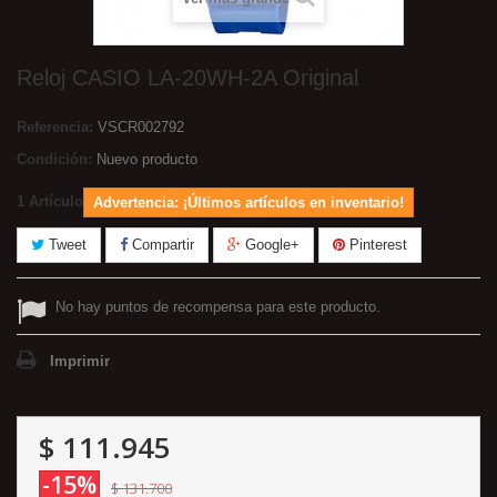
Reloj CASIO LA-20WH-2A Original
Referencia:
VSCR002792
Condición:
Nuevo producto
1
Artículo
Advertencia: ¡Últimos artículos en inventario!
Tweet
Compartir
Google+
Pinterest
No hay puntos de recompensa para este producto.
Imprimir
$ 111.945
-15%
$ 131.700