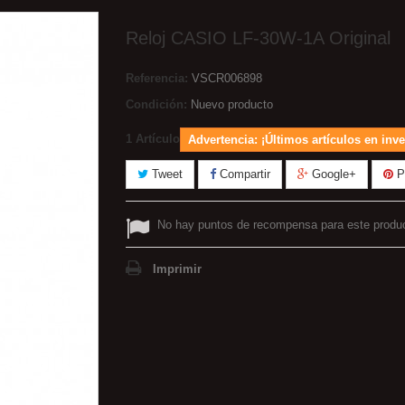
Reloj CASIO LF-30W-1A Original
Referencia:
VSCR006898
Condición:
Nuevo producto
1
Artículo
Advertencia: ¡Últimos artículos en inve
Tweet
Compartir
Google+
Pi
No hay puntos de recompensa para este produ
Imprimir