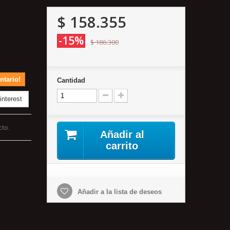
$ 158.355
-15%
$ 186.300
ntario!
Cantidad
nterest
cto.
Añadir al
carrito
Añadir a la lista de deseos