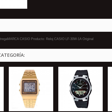
 entregaMARCA CASIO Producto: Reloj CASIO LF-30W-1A Original
CATEGORÍA: