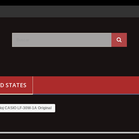
D STATES
loj CASIO LF-30W-1A Original