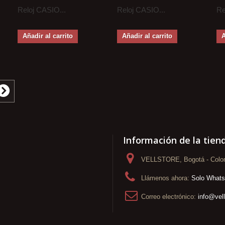
Reloj CASIO...
Reloj CASIO...
Re
Añadir al carrito
Añadir al carrito
A
Información de la tien
VELLSTORE, Bogotá - Colo
Llámenos ahora:
Solo What
Correo electrónico:
info@vel