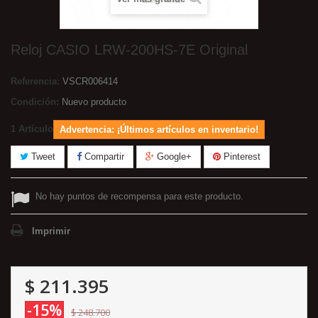
Reloj CASIO LRW-200HS-7E Original
Referencia:
VSCR006414
Condición:
Nuevo producto
1
Artículo
Advertencia: ¡Últimos artículos en inventario!
Tweet
Compartir
Google+
Pinterest
No hay puntos de recompensa para este producto.
Imprimir
$ 211.395
-15%
$ 248.700