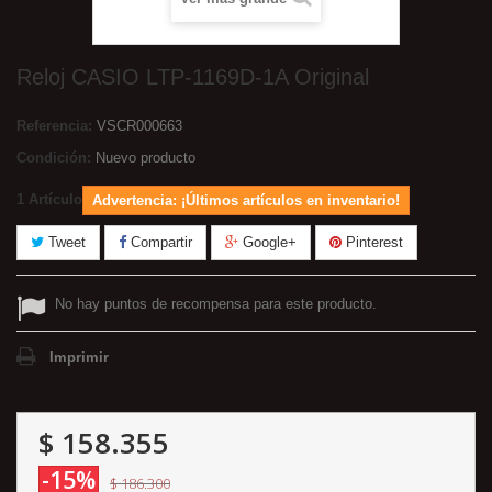
Reloj CASIO LTP-1169D-1A Original
Referencia:
VSCR000663
Condición:
Nuevo producto
1
Artículo
Advertencia: ¡Últimos artículos en inventario!
Tweet
Compartir
Google+
Pinterest
No hay puntos de recompensa para este producto.
Imprimir
$ 158.355
-15%
$ 186.300