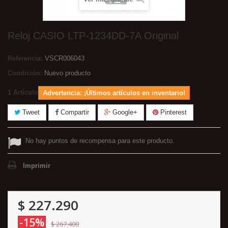
Reloj CASIO LTP-1234DD-7A Original
Referencia:
VSCR006043
Condición:
Nuevo producto
1
Artículo
Advertencia: ¡Últimos artículos en inventario!
Tweet
Compartir
Google+
Pinterest
No hay puntos de recompensa para este producto.
Imprimir
$ 227.290
-15%
$ 267.400