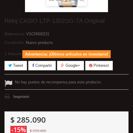
Reloj CASIO LTP-1302SG-7A Original
Referencia:
VSCR000231
Condición:
Nuevo producto
1
Artículo
Advertencia: ¡Últimos artículos en inventario!
Tweet
Compartir
Google+
Pinterest
No hay puntos de recompensa para este producto.
Imprimir
$ 285.090
-15%
$ 335.400