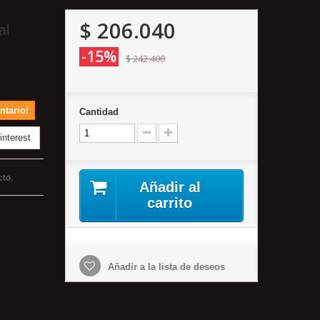
$ 206.040
al
-15%
$ 242.400
ntario!
Cantidad
nterest
cto.
Añadir al
carrito
Añadir a la lista de deseos