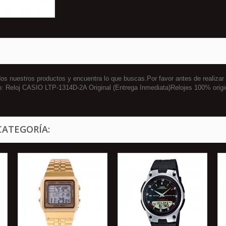
 nuestros productos y encuentra lo que buscas.Por favor antes de realizar
o: Reloj CASIO LTP-1314D-2A Original (Entrega Inmediata)Relojes 100% ori
CATEGORÍA: