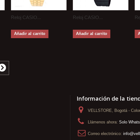
Reloj CASIO...
Reloj CASIO...
Re
Añadir al carrito
Añadir al carrito
A
Información de la tien
VELLSTORE, Bogotá - Colo
Llámenos ahora:
Solo What
Correo electrónico:
info@vel