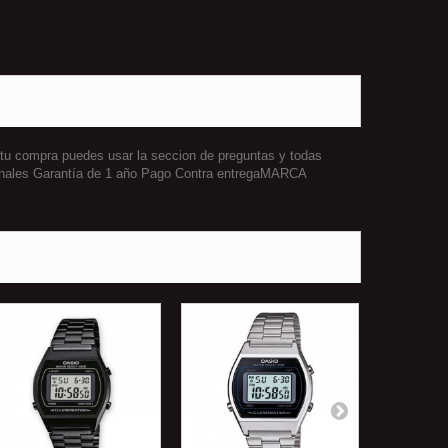
 tu compra puedes usar la seccion de preguntas y todas
ginales Garantía de 1 año Pago Contra entregaMARCA