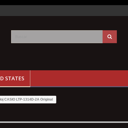
D STATES
loj CASIO LTP-1314D-2A Original