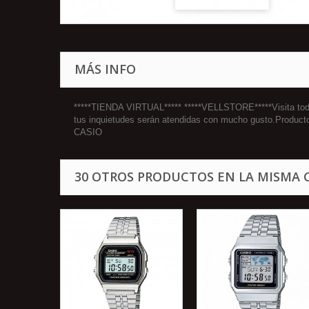
MÁS INFO
*****TIENDA VIRTUAL***** *****VELLSTORE*****Visita todos
tus inquietudes serán atendidas con mucho gusto.Product
CASIO
30 OTROS PRODUCTOS EN LA MISMA 