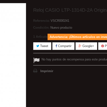
Reloj CASIO LTP-1314D-2A Origin
Referencia:
VSCR000241
Condición:
Nuevo producto
1
Artículo
Advertencia: ¡Últimos artículos en inve
Tweet
Compartir
Google+
Pi
No hay puntos de recompensa para este produ
Imprimir