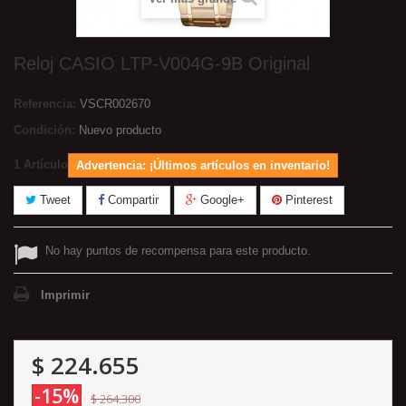
Reloj CASIO LTP-V004G-9B Original
Referencia:
VSCR002670
Condición:
Nuevo producto
1
Artículo
Advertencia: ¡Últimos artículos en inventario!
Tweet
Compartir
Google+
Pinterest
No hay puntos de recompensa para este producto.
Imprimir
$ 224.655
-15%
$ 264.300