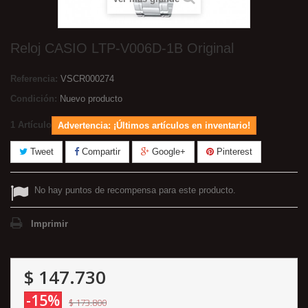
Reloj CASIO LTP-V006D-1B Original
Referencia:
VSCR000274
Condición:
Nuevo producto
1
Artículo
Advertencia: ¡Últimos artículos en inventario!
Tweet
Compartir
Google+
Pinterest
No hay puntos de recompensa para este producto.
Imprimir
$ 147.730
-15%
$ 173.800