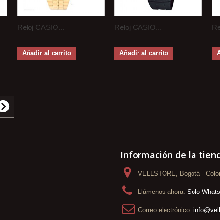
Reloj CASIO...
Reloj CASIO...
Re
Añadir al carrito
Añadir al carrito
A
Información de la tien
VELLSTORE, Bogotá - Colo
Llámenos ahora:
Solo What
Correo electrónico:
info@vel