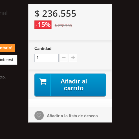
$ 236.555
nal
-15%
$ 278.300
ntario!
Cantidad
nterest
cto.
Añadir al
carrito
Añadir a la lista de deseos