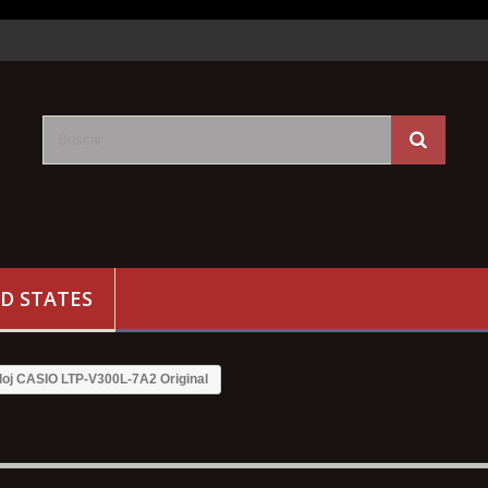
D STATES
loj CASIO LTP-V300L-7A2 Original