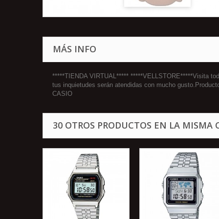
MÁS INFO
*****TIENDA VIRTUAL***** *****VELLSTORE*****Visita todos
tus inquietudes serán atendidas con mucho gusto.Product
CASIO
30 OTROS PRODUCTOS EN LA MISMA 