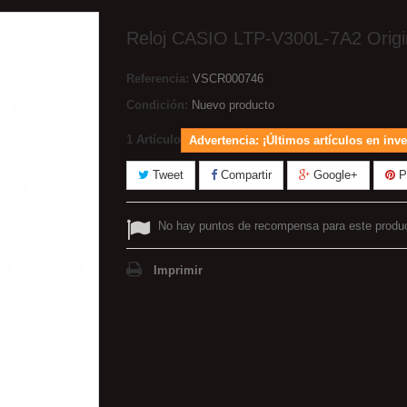
Reloj CASIO LTP-V300L-7A2 Origi
Referencia:
VSCR000746
Condición:
Nuevo producto
1
Artículo
Advertencia: ¡Últimos artículos en inve
Tweet
Compartir
Google+
Pi
No hay puntos de recompensa para este produ
Imprimir