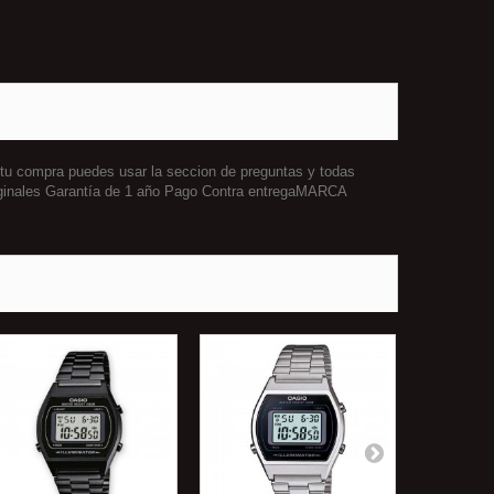
 tu compra puedes usar la seccion de preguntas y todas
iginales Garantía de 1 año Pago Contra entregaMARCA