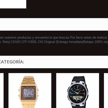
 nuestros productos y encuentra lo que buscas.Por favor antes de realizar
o: Reloj CASIO LTP-V300L-7A2 Original (Entrega Inmediata)Relojes 100% or
CATEGORÍA: