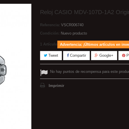
Reloj CASIO MDV-107D-1A2 Origi
Referencia:
VSCR006740
Condición:
Nuevo producto
1
Artículo
Advertencia: ¡Últimos artículos en inve
Tweet
Compartir
Google+
Pi
No hay puntos de recompensa para este produ
Imprimir