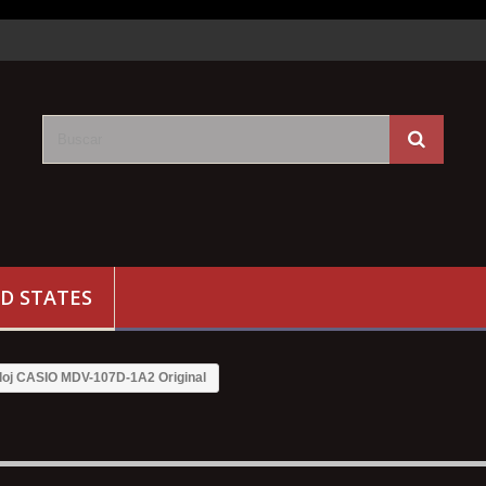
D STATES
loj CASIO MDV-107D-1A2 Original