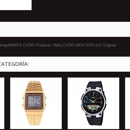
 entregaMARCA CASIO Producto: Reloj CASIO MDV-107D-1A2 Original
CATEGORÍA: