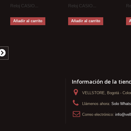
Reloj CASIO...
Reloj CASIO...
Re
Añadir al carrito
Añadir al carrito
A
Información de la tien
VELLSTORE, Bogotá - Colo
Llámenos ahora:
Solo What
Correo electrónico:
info@vel