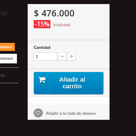
$ 476.000
nal
-15%
$ 560.000
ntario!
Cantidad
nterest
cto.
Añadir al
carrito
Añadir a la lista de deseos