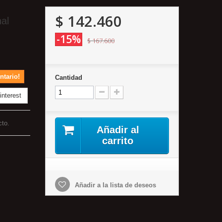
$ 142.460
al
-15%
$ 167.600
ntario!
Cantidad
nterest
cto.
Añadir al
carrito
Añadir a la lista de deseos