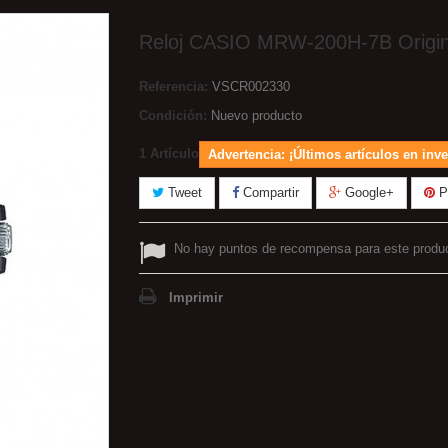
Reloj CASIO MRW-200H-7B Origin
Referencia:
VSCR002330
Condición:
Nuevo producto
1
Artículo
Advertencia: ¡Últimos artículos en inve
Tweet
Compartir
Google+
Pi
No hay puntos de recompensa para este produ
Imprimir