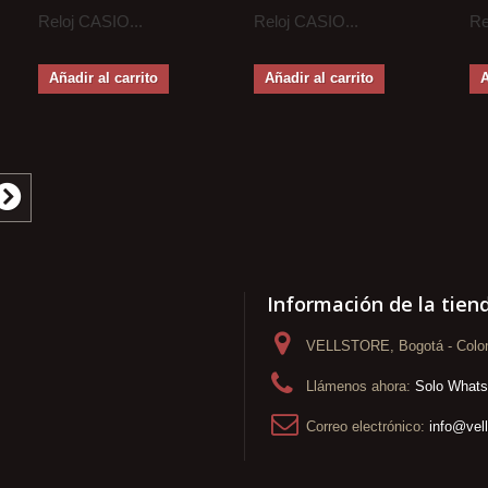
Reloj CASIO...
Reloj CASIO...
Re
Añadir al carrito
Añadir al carrito
A
Información de la tien
VELLSTORE, Bogotá - Colo
Llámenos ahora:
Solo What
Correo electrónico:
info@vel