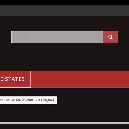
D STATES
loj CASIO MRW-200H-7B Original