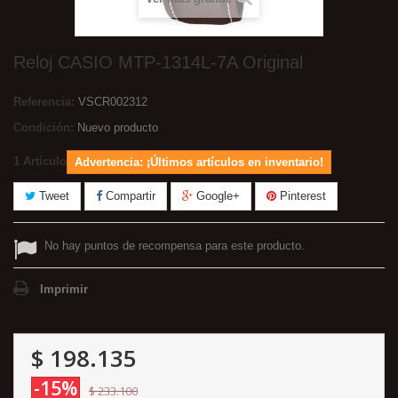
Reloj CASIO MTP-1314L-7A Original
Referencia:
VSCR002312
Condición:
Nuevo producto
1
Artículo
Advertencia: ¡Últimos artículos en inventario!
Tweet
Compartir
Google+
Pinterest
No hay puntos de recompensa para este producto.
Imprimir
$ 198.135
-15%
$ 233.100