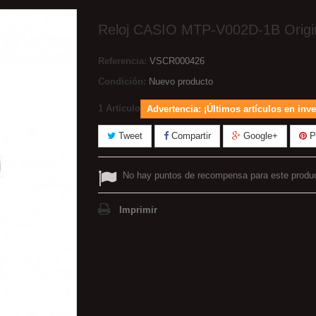
Reloj CASIO MTP-V002D-1B Origi
Referencia:
VSCR000426
Condición:
Nuevo producto
1
Artículo
Advertencia: ¡Últimos artículos en inve
Tweet
Compartir
Google+
Pi
No hay puntos de recompensa para este produ
Imprimir