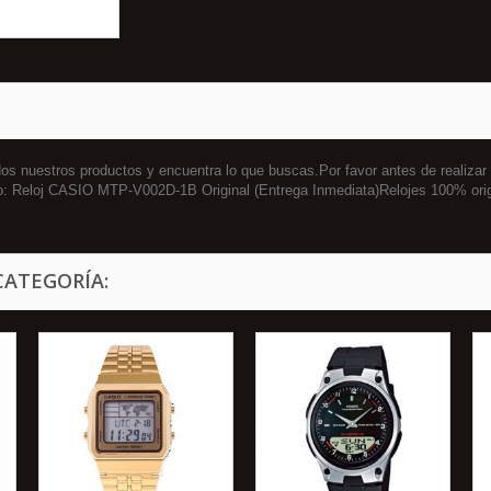
 nuestros productos y encuentra lo que buscas.Por favor antes de realizar
to: Reloj CASIO MTP-V002D-1B Original (Entrega Inmediata)Relojes 100% or
CATEGORÍA: