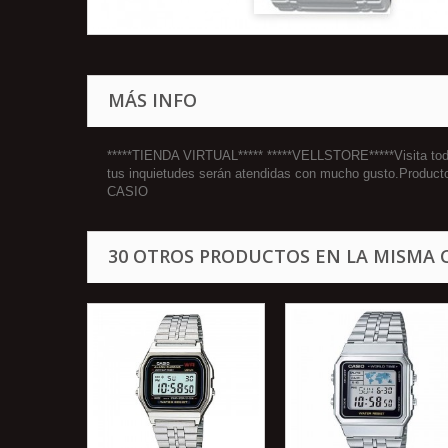
MÁS INFO
*****TIENDA VIRTUAL***** *****VELLSTORE*****Visita todos
tus inquietudes serán atendidas con mucho gusto.Produc
CASIO
30 OTROS PRODUCTOS EN LA MISMA 