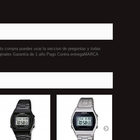
 tu compra puedes usar la seccion de preguntas y todas
iginales Garantía de 1 año Pago Contra entregaMARCA