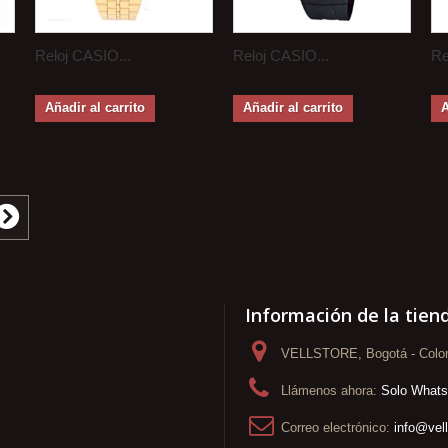
Reloj CASIO...
Reloj CASIO...
Re
Añadir al carrito
Añadir al carrito
A
Información de la tien
VELLSTORE, Bogotá - Colo
Llámenos ahora:
Solo What
Correo electrónico:
info@vel