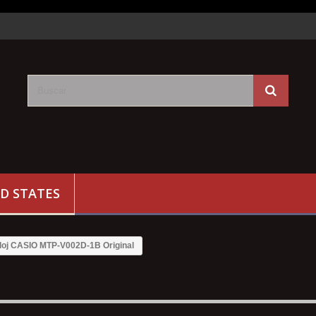
D STATES
loj CASIO MTP-V002D-1B Original