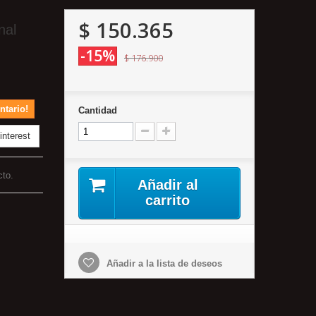
$ 150.365
nal
-15%
$ 176.900
ntario!
Cantidad
nterest
cto.
Añadir al
carrito
Añadir a la lista de deseos