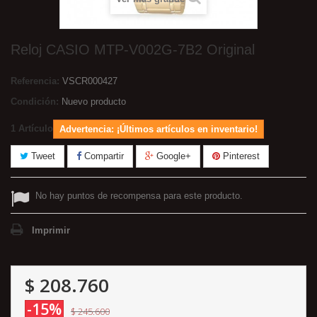
Reloj CASIO MTP-V002G-7B2 Original
Referencia:
VSCR000427
Condición:
Nuevo producto
1
Artículo
Advertencia: ¡Últimos artículos en inventario!
Tweet
Compartir
Google+
Pinterest
No hay puntos de recompensa para este producto.
Imprimir
$ 208.760
-15%
$ 245.600