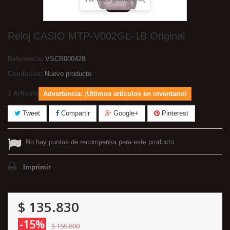
Reloj CASIO MTP-V002GL-1B Original
Referencia:
VSCR000428
Condición:
Nuevo producto
1
Artículo
Advertencia: ¡Últimos artículos en inventario!
Tweet
Compartir
Google+
Pinterest
No hay puntos de recompensa para este producto.
Imprimir
$ 135.830
-15%
$ 159.800