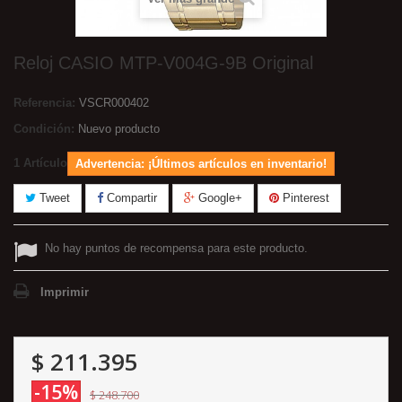
Reloj CASIO MTP-V004G-9B Original
Referencia:
VSCR000402
Condición:
Nuevo producto
1
Artículo
Advertencia: ¡Últimos artículos en inventario!
Tweet
Compartir
Google+
Pinterest
No hay puntos de recompensa para este producto.
Imprimir
$ 211.395
-15%
$ 248.700