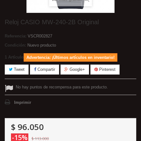
Reloj CASIO MW-240-2B Original
Referencia:
VSCR002827
Condición:
Nuevo producto
1
Artículo
Advertencia: ¡Últimos artículos en inventario!
Tweet
Compartir
Google+
Pinterest
No hay puntos de recompensa para este producto.
Imprimir
$ 96.050
-15%
$ 113.000