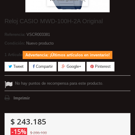
Reloj CASIO MWD-100H-2A Original
Referencia:
VSCR003381
Condición:
Nuevo producto
1
Artículo
Advertencia: ¡Últimos artículos en inventario!
Tweet
Compartir
Google+
Pinterest
No hay puntos de recompensa para este producto.
Imprimir
$ 243.185
-15%
$ 286.100