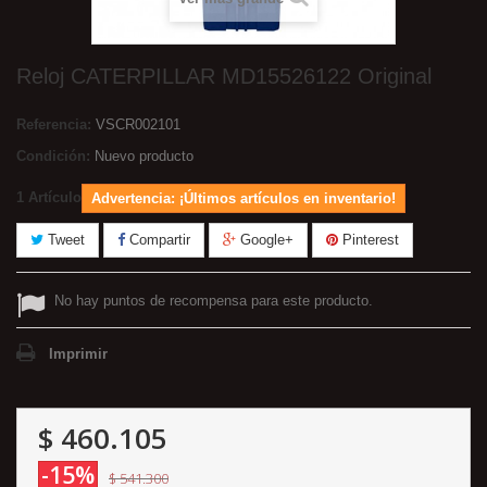
Reloj CATERPILLAR MD15526122 Original
Referencia:
VSCR002101
Condición:
Nuevo producto
1
Artículo
Advertencia: ¡Últimos artículos en inventario!
Tweet
Compartir
Google+
Pinterest
No hay puntos de recompensa para este producto.
Imprimir
$ 460.105
-15%
$ 541.300