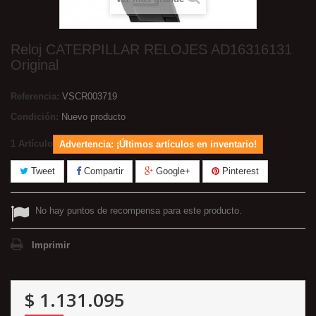
Reloj CATERPILLAR RELOJES AD16316131
Original
Referencia:
VSCR003719
Condición:
Nuevo producto
1
Artículo
Advertencia: ¡Últimos artículos en inventario!
Tweet
Compartir
Google+
Pinterest
No hay puntos de recompensa para este producto.
Imprimir
$ 1.131.095