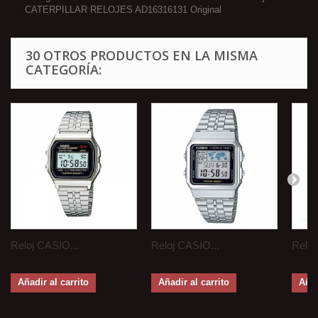
CATERPILLAR RELOJES AD16316131 Original
30 OTROS PRODUCTOS EN LA MISMA
CATEGORÍA:
Reloj CASIO...
Reloj CASIO...
Reloj
Añadir al carrito
Añadir al carrito
Añad