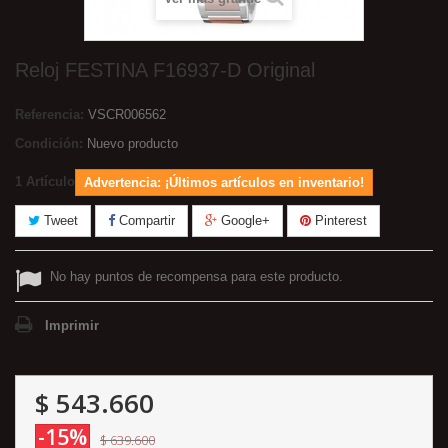
Reloj FESTINA F16937-D Original
Referencia:
VSCR006562
Condición:
Nuevo producto
1
Artículo
Advertencia: ¡Últimos artículos en inventario!
Tweet
Compartir
Google+
Pinterest
No hay puntos de recompensa para este producto.
Imprimir
$ 543.660
-15%
$ 639.600