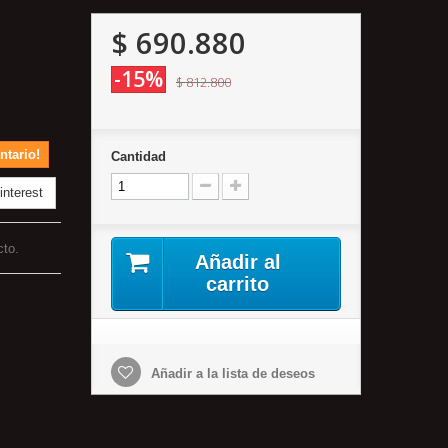
$ 690.880
-15%
$ 812.800
ntario!
Cantidad
nterest
cto.
Añadir al
carrito
Añadir a la lista de deseos