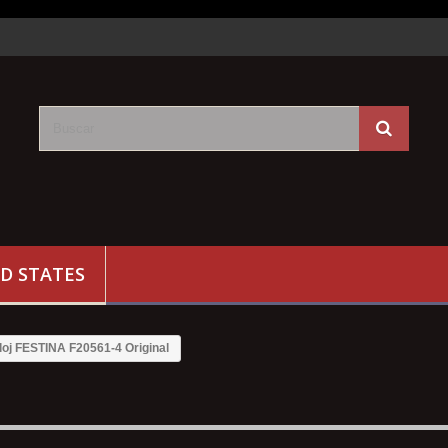
D STATES
loj FESTINA F20561-4 Original