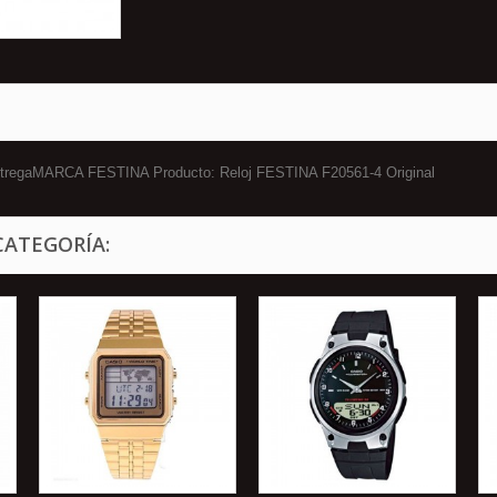
 entregaMARCA FESTINA Producto: Reloj FESTINA F20561-4 Original
CATEGORÍA: