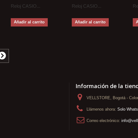
Reloj CASIO...
Reloj CASIO...
Re
Añadir al carrito
Añadir al carrito
A
Información de la tien
VELLSTORE, Bogotá - Colo
Llámenos ahora:
Solo What
Correo electrónico:
info@vel