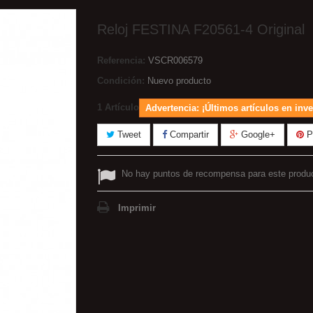
Reloj FESTINA F20561-4 Original
Referencia:
VSCR006579
Condición:
Nuevo producto
1
Artículo
Advertencia: ¡Últimos artículos en inve
Tweet
Compartir
Google+
Pi
No hay puntos de recompensa para este produ
Imprimir